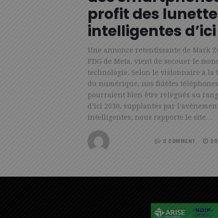
profit des lunett
intelligentes d’ic
Une annonce retentissante de Mark Z
PDG de Meta, vient de secouer le mon
technologie. Selon le visionnaire à la 
du numérique, nos fidèles téléphones
pourraient bien être relégués au rang
d’ici 2030, supplantés par l’avènemen
intelligentes, nous rapporte le site…
REDACTION
0 COMMENT
20