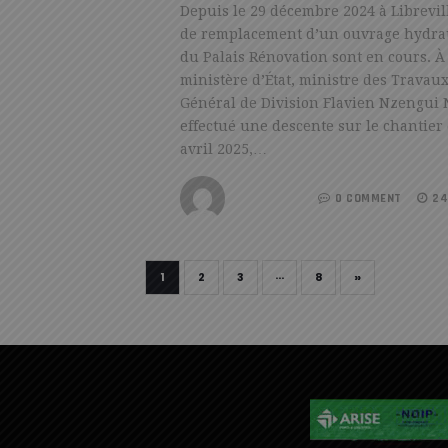
Depuis le 29 décembre 2024 à Librevil
de remplacement d’un ouvrage hydra
du Palais Rénovation sont en cours. À c
ministère d’État, ministre des Travaux
Général de Division Flavien Nzengui
effectué une descente sur le chantier
avril 2025,…
REDACTION
0 COMMENT
24
»
1
2
3
···
8