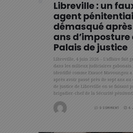
Libreville : un fau
agent pénitentia
démasqué après
ans d’imposture
Palais de justice
Libreville, 4 juin 2026 – L’affaire fait 
dans les milieux judiciaires gabonai
identifié comme Exaucé Mavoungou a é
après avoir passé près de sept ans au 
de justice de Libreville en se faisant
brigadier-chef de la Sécurité péniten
REDACTION
0 COMMENT
4 