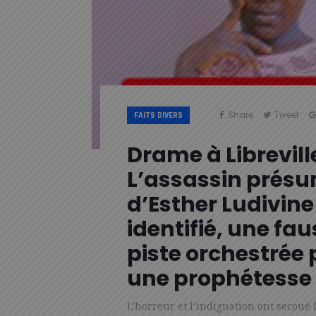
Share
Tweet
FAITS DIVERS
Drame à Libreville
L’assassin prés
d’Esther Ludivine
identifié, une fa
piste orchestrée 
une prophétesse
L’horreur et l’indignation ont secoué l