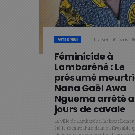
Share
Tweet
FAITS DIVERS
Féminicide à
Lambaréné : Le
présumé meurtri
Nana Gaël Awa
Nguema arrêté ap
jours de cavale
La ville de Lambaréné, habituellement
été le théâtre d’un drame effroyable q
vie à une mère de famille et secoué le