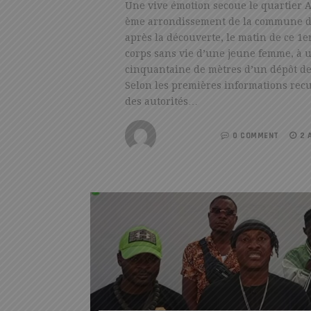
Une vive émotion secoue le quartier At
ème arrondissement de la commune 
après la découverte, le matin de ce 1er
corps sans vie d’une jeune femme, à 
cinquantaine de mètres d’un dépôt de
Selon les premières informations recu
des autorités…
REDACTION
0 COMMENT
2 