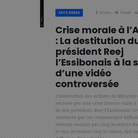
Share
Tweet
FAITS DIVERS
Crise morale à l
: La destitution d
président Reej
l’Essibonais à la 
d’une vidéo
controversée
L’Association des Artistes de Minvoul
secouée par une crise interne suite à 
de son président, Reej l’Essibonais. Ce
annoncée par un communiqué diffusé
réseaux sociaux par cinq membres du
le vice-président Guy le Gabon, fait su