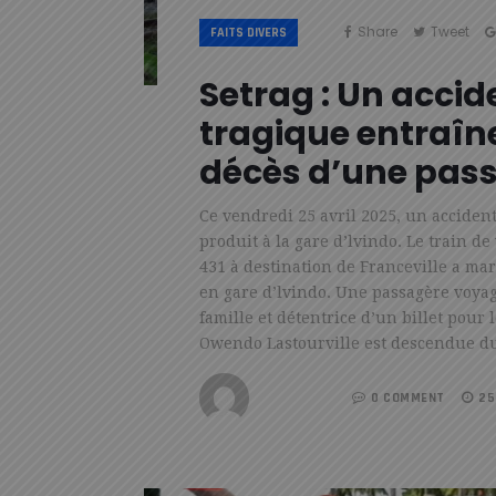
Share
Tweet
FAITS DIVERS
Setrag : Un accid
tragique entraîne
décès d’une pas
Ce vendredi 25 avril 2025, un accident
produit à la gare d’lvindo. Le train d
431 à destination de Franceville a ma
en gare d’lvindo. Une passagère voya
famille et détentrice d’un billet pour l
Owendo Lastourville est descendue d
REDACTION
0 COMMENT
25