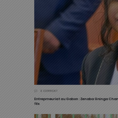
0 COMMENT
Entreprneuriat au Gabon : Zenaba Gninga Channi
fils