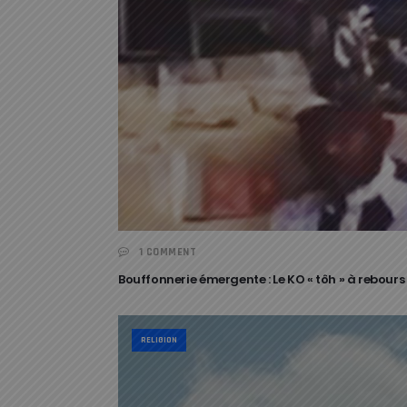
1 COMMENT
Bouffonnerie émergente : Le KO « tôh » à rebou
RELIGION