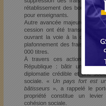
suppression des frais d’inscri
rétablissement des bourses scol
pour enseignants.
Autre avancée majeure : la sécu
cession ont été transmises à 
ouvrant la voie à la délivrance
plafonnement des frais à 600 0
000 titres.
À travers ces actions, se de
République : bâtir un État for
diplomatie crédible et une socié
sociale. «
Un pays fort est u
bâtisseurs
», a rappelé le porte
propriété constitue un levie
cohésion sociale.