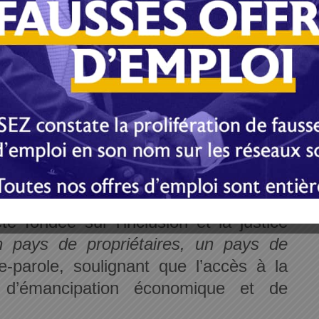
ption pour plus de 200 000 élèves, le
aires et la construction de logements
risation foncière. 5 224 décisions de
la Conservation foncière en un mois,
 effective de titres fonciers, avec un
00 FCFA et un objectif national de 50
ssine la vision du président de la
t, une administration équitable, une
té fondée sur l’inclusion et la justice
n pays de propriétaires, un pays de
-parole, soulignant que l’accès à la
r d’émancipation économique et de