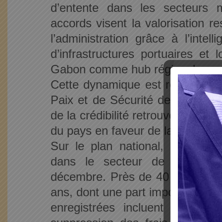
d’entente dans les secteurs m
accords visent la valorisation r
l’administration grâce à l’intell
d’infrastructures portuaires et 
Gabon comme hub régional.
Cette dynamique est renforcée 
Paix et de Sécurité de l’Union af
de la crédibilité retrouvée de la
du pays en faveur de la paix et de
Sur le plan national, le gouver
dans le secteur de l’éducati
décembre. Près de 40 000 postes
ans, dont une part importante po
enregistrées incluent la cons