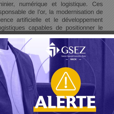
inier, numérique et logistique. Ces
esponsable de l’or, la modernisation de
igence artificielle et le développement
logistiques capables de positionner le
par l’élection du Gabon au Conseil de
ricaine, le 11 février dernier, symbole
 diplomatie nationale et de l’engagement
 la stabilité du continent.
nement s’est félicité de l’apaisement
on après la crise survenue depuis
 budgétaires ont été alloués en trois
ur l’Éducation nationale. Les avancées
truction de 500 salles de classe, la