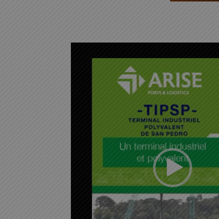
L
e
c
t
e
u
r
v
i
d
é
o