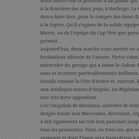
aura contre elle la pression d’un public qui 
à la frontière des deux pays, à Korhogo. Le
devra faire face, pour le compte des demi-f
à la légère. Qu’il s’agisse de la solide équ
Maroc, ou de l’équipe du Cap-Vert que pers
présent.
Aujourd’hui, deux matchs vont mettre en sc
footballeur africain de l’année, Victor Os
miraculée du groupe qui a laissé le Gabon d
sans se montrer particulièrement brillants, 
écueils comme la Côte d’Ivoire et, surtout
aux Antilopes noires d’Angola, les Nigéria
une très forte opposition.
Les Congolais de Kinshasa, auréolés de leur
dragée haute aux Marocains, devraient, ce
a fait également un très bon parcours jusqu
tous les pronostics. Voici, en tous cas, qui
suspense et dont l’issue sera hasardeuse à 