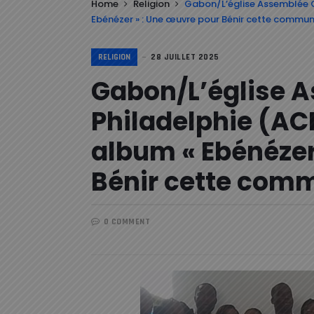
Home
Religion
Gabon/L’église Assemblée C
Ebénézer » : Une œuvre pour Bénir cette commu
RELIGION
28 JUILLET 2025
Gabon/L’église 
Philadelphie (AC
album « Ebénézer
Bénir cette com
0 COMMENT