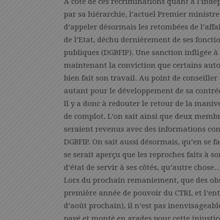
A côté de ces récriminations quant à l’indé
par sa hiérarchie, l’actuel Premier ministre p
d’appeler désormais les retombées de l’affa
de l’Etat, déchu dernièrement de ses foncti
publiques (DGBFIP). Une sanction infligée à t
maintenant la conviction que certains autou
bien fait son travail. Au point de conseille
autant pour le développement de sa contré
Il y a donc à redouter le retour de la mani
de complot. L’on sait ainsi que deux mem
seraient revenus avec des informations contr
DGBFIP. On sait aussi désormais, qu’en se f
se serait aperçu que les reproches faits à s
d’état de servir à ses côtés, qu’autre chose
Lors du prochain remaniement, que des obse
première année de pouvoir du CTRI, et l’en
d’août prochain), il n’est pas inenvisagea
payé et monté en grades pour cette injusti