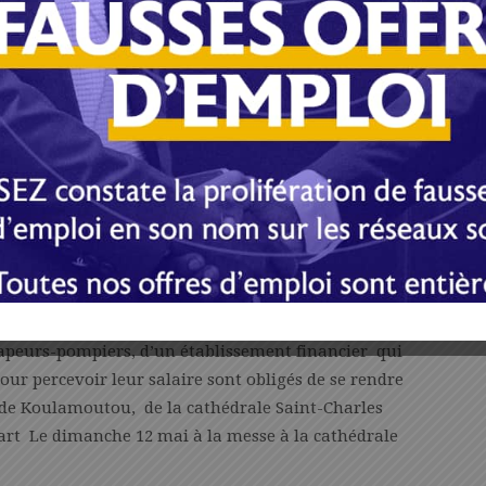
ooué-Lolo, c’est depuis la place de l’indépendance
e nombreuse lui offrir un accueil chaleureux, autour de
s la Lolo-Bouenguidi s’est poursuivi le samedi 11 mai
ogique Paul Kouya qui connaît depuis quelques années
nt a également procédé au lancement de nombreux
apeurs-pompiers, d’un établissement financier qui
pour percevoir leur salaire sont obligés de se rendre
 de Koulamoutou, de la cathédrale Saint-Charles
rt Le dimanche 12 mai à la messe à la cathédrale