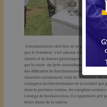
A Koulamoutou chef-lieu de la province de l’Og
que le Président s’est adressé à la foule venu
chants et de danses patriotiques. Le séjour dan
par la visite du lycée scientifique et technol
des difficultés de fonctionnement. Le Préside
chantiers notamment celui de la caserne des s
soulagera les fonctionnaires de la localité qui 
dans la province voisine, du complexe scolaire
Lwanga de Koulamoutou. Il a également prit pa
Notre dame de la Salette.