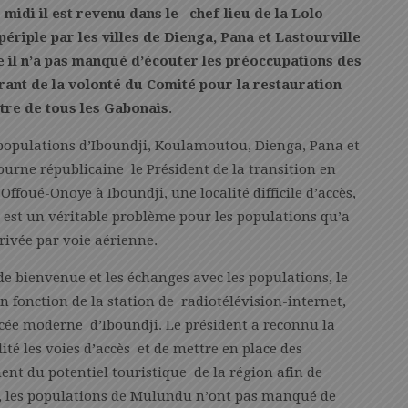
midi il est revenu dans le chef-lieu de la Lolo-
riple par les villes de Dienga, Pana et Lastourville
il n’a pas manqué d’écouter les préoccupations des
rant de la volonté du Comité pour la restauration
être de tous les Gabonais
.
populations d’Iboundji, Koulamoutou, Dienga, Pana et
tourne républicaine le Président de la transition en
Offoué-Onoye à Iboundji, une localité difficile d’accès,
é est un véritable problème pour les populations qu’a
rrivée par voie aérienne.
e bienvenue et les échanges avec les populations, le
n fonction de la station de radiotélévision-internet,
ycée moderne d’Iboundji. Le président a reconnu la
lité les voies d’accès et de mettre en place des
nt du potentiel touristique de la région afin de
s, les populations de Mulundu n’ont pas manqué de