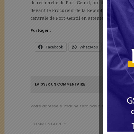
de recherche de Port-Gentil, ou il ne l’a pas f
devant le Procureur de la République pour se d
centrale de Port-Gentil en attente de son jugem
Partager :
Facebook
WhatsApp
X
LAISSER UN COMMENTAIRE
Votre adresse e-mail ne sera pas publiée.
Les champ
COMMENTAIRE
*