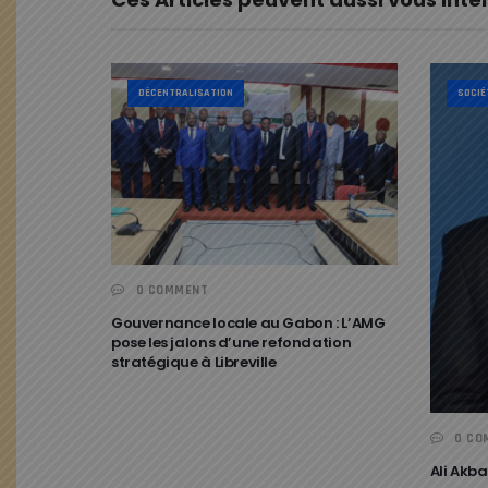
DÉCENTRALISATION
SOCIÉ
0 COMMENT
Gouvernance locale au Gabon : L’AMG
pose les jalons d’une refondation
stratégique à Libreville
0 CO
Ali Akba