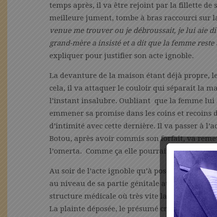
temps après, il va être rejoint par la fillette d
meilleure jument, tombe à bras raccourci sur l
venue me trouver ou je débroussait, je lui aie di
grand-mère a insisté et a dit que la femme reste à
expliquer pour justifier son acte ignoble.
La devanture de la maison étant déjà propre, 
cela, il va attaquer le couloir qui séparait la m
l’instant insalubre. Oubliant que la femme lui
emmener sa promise dans les coins et recoins 
d’intimité avec cette dernière. Il va passer à l’
Botou, après avoir commis son forfait, va reme
l’omerta. Comme ça elle pourrait se gâter de q
Au soir de l’acte ignoble qu’à poser le quinqua
au niveau de sa partie génitale auprès de sa fam
structure médicale où très vite la famille se r
La plainte déposée, le présumé criminel sexuel 