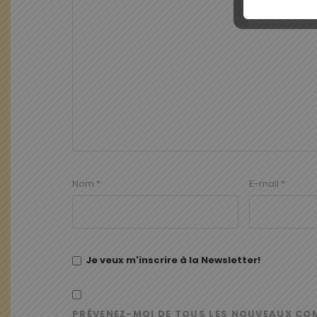
Nom
*
E-mail
*
Je veux m'inscrire à la Newsletter!
PRÉVENEZ-MOI DE TOUS LES NOUVEAUX CO