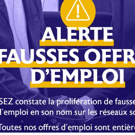
allu longtemps pour avouer son atrocité, avant de passer
élivrer son mandat de dépôt pour un séjour à la prison
ent devant la Cour criminelle.
E-mail
Imprimer
s obligatoires sont indiqués avec
*