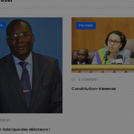
TÉ
POLITIQUE
0 COMMENT
Constitution-kleeenex
MMENT
r fabrique des délateurs !