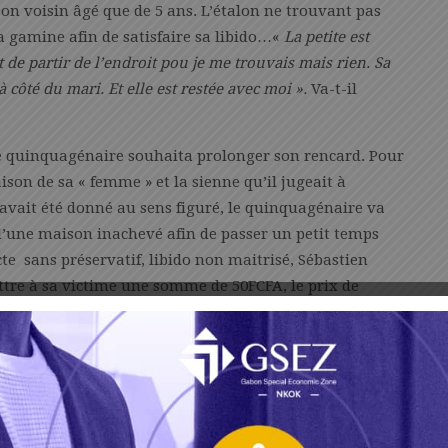
e son voisin âgé que de 5 ans. L’étalon ne trouvant pas
a gamine afin de satisfaire sa libido…«
La petite est
t de partir de l’endroit pou je me trouvais mais rien. Sa
 côté du mari. Et elle est restée avec moi ».
Va-t-il
le quinquagénaire souhaita prolonger son rencard. Pour
aison de sa « femme » et la sienne qu’il jugeait à
 avait été donné au sens figuré, le quinquagénaire va
d’une maison inachevé afin de passer un petit temps
acte sans préservatif, libido non maitrisé, Sébastien
ttre à sa victime une somme de 50FCFA, le prix de
uelques friandises.
génaire, la victime va se plaindre des douleurs affreuses
ille, les parents ont conduit la fillette dans une
endra compte de l’odieux acte de sieur Sébastien Botou.
a été arrêter par les éléments de la direction générale