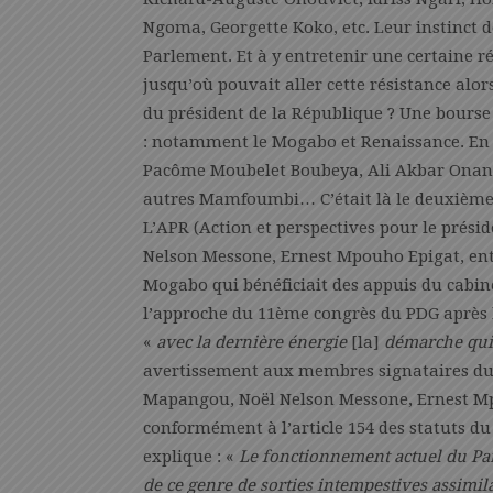
Ngoma, Georgette Koko, etc. Leur instinct de
Parlement. Et à y entretenir une certaine r
jusqu’où pouvait aller cette résistance alor
du président de la République ? Une bourse
: notamment le Mogabo et Renaissance. En 
Pacôme Moubelet Boubeya, Ali Akbar Onang
autres Mamfoumbi… C’était là le deuxième c
L’APR (Action et perspectives pour le prés
Nelson Messone, Ernest Mpouho Epigat, entr
Mogabo qui bénéficiait des appuis du cabine
l’approche du 11ème congrès du PDG après
«
avec la dernière énergie
[la]
démarche qui 
avertissement aux membres signataires du 
Mapangou, Noël Nelson Messone, Ernest Mp
conformément à l’article 154 des statuts du
explique : «
Le fonctionnement actuel du Pa
de ce genre de sorties intempestives assimila