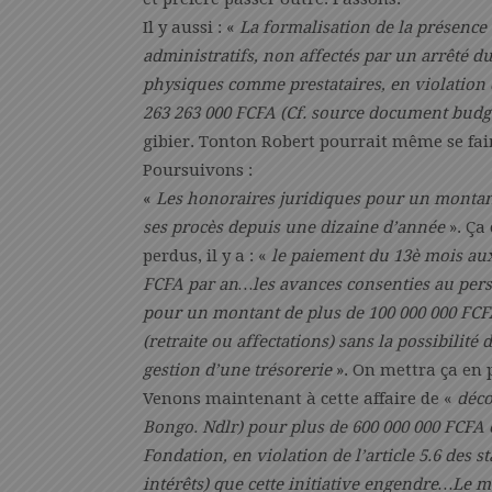
Il y aussi : «
La formalisation de la présence 
administratifs, non affectés par un arrêté d
physiques comme prestataires, en violation d
263 263 000 FCFA (Cf. source document budg
gibier. Tonton Robert pourrait même se fair
Poursuivons :
«
Les honoraires juridiques pour un montant
ses procès depuis une dizaine d’année
». Ça
perdus, il y a : «
le paiement du 13è mois aux 
FCFA par an…les avances consenties au perso
pour un montant de plus de 100 000 000 FCFA 
(retraite ou affectations) sans la possibilité
gestion d’une trésorerie
». On mettra ça en p
Venons maintenant à cette affaire de «
déco
Bongo. Ndlr) pour plus de 600 000 000 FCFA 
Fondation, en violation de l’article 5.6 des s
intérêts) que cette initiative engendre…Le m