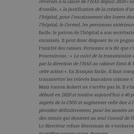
reversés à la caisse de l’HAS depuis 2020
» (o
d’oseille, «
la justification de la création d’
l’hôpital, pour l’encaissement des loyers du
l’hôpital, le Cermel, les personnes extérieu
facile, le patron de l’hôpital a son secrétari
encaissés. Il peut donc disposer de ce pogn
l’unicité des caisses. Personne n’a dit que
Poursuivons : «
Le suivi de la transmission 
par la direction de l’HAS au cabinet Emst & 
cette action
». En français facile, il faut co
transmettre les relevés bancaires comme s’
Mais tonton Robert ne s’arrête pas là. Il s’i
débuté en 2020 et totalise aujourd’hui à 40 
auprès de la CNSS et augmenter celle due à l
plomber définitivement, pour les années aveni
des statuts qui donnent au seul Conseil de F
Le directeur refuse désormais de s’embarrass
et préfère passer outre. Passons.