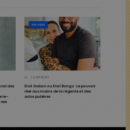
POLITIQUE
1 COMMENT
nal des
Etat Gabon ou Etat Bongo : Le pouvoir
réel aux mains de la régente et des
erre-
ados pubères
 ses