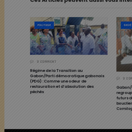
POLITIQUE
SOCIÉ
0 COMMENT
Régime de la Transition au
Gabon/Parti démocratique gabonais
0 CO
(PDG) : Comme une odeur de
restauration et d’absolution des
Gabon/C
péchés
regroup
futurs d
bouclier
Comilo