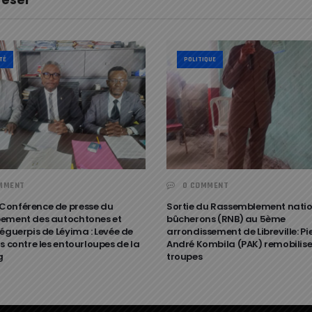
TÉ
POLITIQUE
MMENT
0 COMMENT
onférence de presse du
Sortie du Rassemblement natio
ement des autochtones et
bûcherons (RNB) au 5ème
éguerpis de Léyima : Levée de
arrondissement de Libreville: Pi
s contre les entourloupes de la
André Kombila (PAK) remobilise
g
troupes