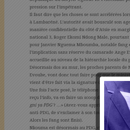
pression sur l’impétrant.
Il faut dire que les choses se sont accélérées l
à Lambaréné. L’autorité avait bousculé son ag
manière confidentielle du côté d’Atsie en marg
national 3, Roger Ekomi Ndong Male, pourtant 
pour Janvier Nguema Mboumba, notable fang et,
l’implication sans réserve du camarade Ange E
accueillie au niveau de la hiérarchie locale du p
Désormais dos au mur, les proches parents 
Evoube, vont donc tout faire pour que le minist
vient d’être fait via la signature de la fiche d’a
Une fois l’acte posé, le téléphone arabe a fait so
reçu l’info, va en faire un scoop dans le villag
gni ya PDG
? …» (Avez-vous appris que Nkouma 
anti-PDG, de s’exclamer à son tour : «
A gni ya
Alors les Fang sont finis).
Nkouma est désormais au PDG, c’est une évidence