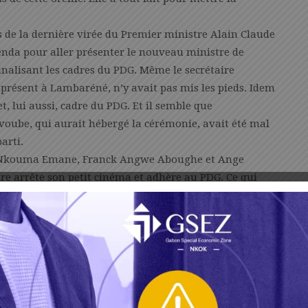
ors de la dernière virée du Premier ministre Alain Claude
enda pour aller présenter le nouveau ministre de
inalisant les cadres du PDG. Même le secrétaire
présent à Lambaréné, n’y avait pas mis les pieds. Idem
 lui aussi, cadre du PDG. Et il semble que
voube, qui aurait hébergé la cérémonie, avait été mal
arti.
de Nkouma Emane, Franck Angwe Aboughe et Ange
re arrête son petit cinéma et adhère au PDG. Ce qui
dhésion.
n travail et l’info est arrivée à Atsie. Un notable, qui a
e en s’exclamant en fang : «
Ye mia wough na Nkouma a
a adhéré au PDG ?). Et une vieille maman, visiblement
 PDG ? Ndough ayong i mana fogho
» (il est allé au PDG ?
. Va-t-il aller provoquer Akure à Atsie ? Difficile de