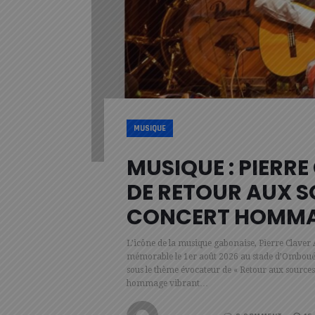
MUSIQUE
MUSIQUE : PIERR
DE RETOUR AUX 
CONCERT HOMMAG
L’icône de la musique gabonaise, Pierre Claver 
mémorable le 1er août 2026 au stade d’Omboué.
sous le thème évocateur de « Retour aux sources
hommage vibrant…