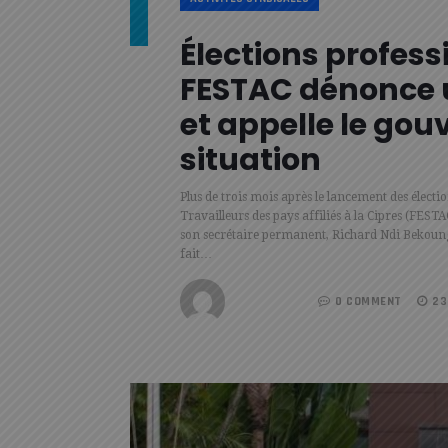
Élections profess
FESTAC dénonce 
et appelle le gou
situation
Plus de trois mois après le lancement des électi
Travailleurs des pays affiliés à la Cipres (FES
son secrétaire permanent, Richard Ndi Bekoung, 
fait…
REDACTION
0 COMMENT
23