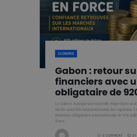
ECONOMIE
Gabon : retour s
financiers avec 
obligataire de 92
Le Gabon marque une nouvelle étape dans sa str
sur les marchés internationaux des capitaux. Le
émission obligataire internationale de 920 mill
d’une…
REDACTION
0 COMMENT
31