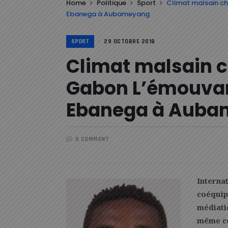
Home
Politique
Sport
Climat malsain ch
Ebanega à Aubameyang
SPORT
29 OCTOBRE 2018
Climat malsain c
Gabon L’émouvan
Ebanega à Aub
0 COMMENT
Interna
coéquipi
médiatiq
même ce