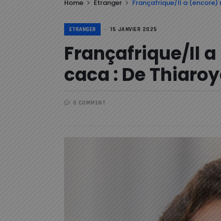
Home
Etranger
Françafrique/Il a (encore) 
ETRANGER
15 JANVIER 2025
Françafrique/Il a
caca : De Thiaroy
0 COMMENT