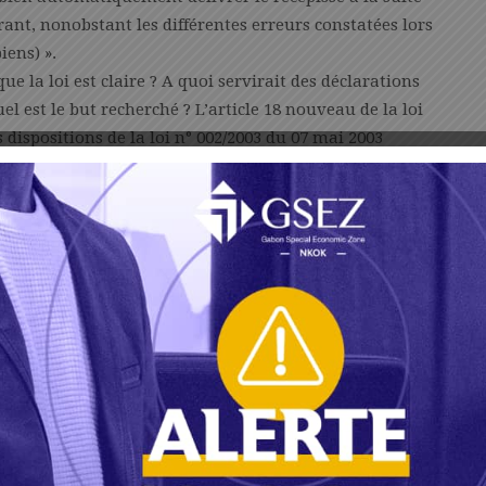
rant, nonobstant les différentes erreurs constatées lors
iens) ».
e la loi est claire ? A quoi servirait des déclarations
el est le but recherché ? L’article 18 nouveau de la loi
dispositions de la loi n° 002/2003 du 07 mai 2003
sion de l’enrichissement illicite en République
ulation, fausse déclaration, déclaration inexacte ou
nes prévues par la réglementation en vigueur. Il en
ificatifs à l’appui de sa déclaration des biens ».
lutte contre la corruption et l’enrichissement illicite
lesquelles le Secrétaire général qui a toujours
biens subies les foudres du Président de la Commission,
utes ses attributions lui ont été retirées et qu’une
ligée jusqu’à ce jour.
 escalade de la violence en milieu professionnel,
rtainement « mourir à la guerre ». Reste à savoir qui ?