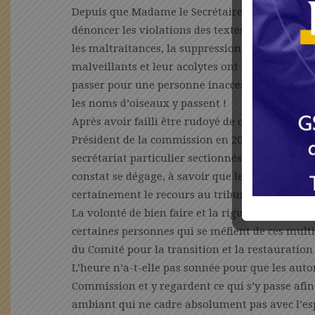
Depuis que Madame le Secrétaire général a eu l
dénoncer les violations des textes, les injonct
les maltraitances, la suppression abusive de sa 
malveillants et leur acolytes ont lancé une cab
passer pour une personne inaccessible sur le p
les noms d’oiseaux y passent !
Après avoir failli être rudoyé de coups par un
Président de la commission en 2020, après avoir
secrétariat particulier sectionnés en 2021 et ap
constat se dégage, à savoir que les faits sont b
certainement le recours au tribunal.
La volonté de bien faire et la rigueur de la Ma
certaines personnes qui se méfient de ces multip
du Comité pour la transition et la restauration 
L’heure n’a-t-elle pas sonnée pour que les aut
Commission et y regardent ce qui s’y passe afin
ambiant qui ne cadre absolument pas avec l’esp