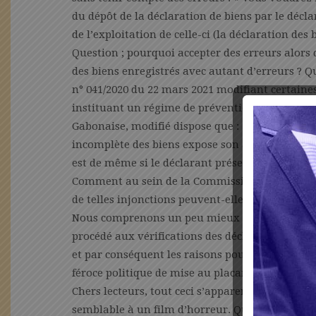
du dépôt de la déclaration de biens par le décla
de l’exploitation de celle-ci (la déclaration des b
Question ; pourquoi accepter des erreurs alors qu
des biens enregistrés avec autant d’erreurs ? Qu
n° 041/2020 du 22 mars 2021 modifiant certaines 
instituant un régime de prévention et de répres
Gabonaise, modifié dispose que : « toute dissim
incomplète des biens expose son auteur aux pei
est de même si le déclarant présente de faux just
Comment au sein de la Commission nationale de 
de telles injonctions peuvent-elles exister ?
Nous comprenons un peu mieux les raisons pour 
procédé aux vérifications des déclarations des 
et par conséquent les raisons pour lesquelles to
féroce politique de mise au placard lui a été inf
Chers lecteurs, tout ceci s’apparente bien à une
semblable à un film d’horreur. Quelqu’un va ce