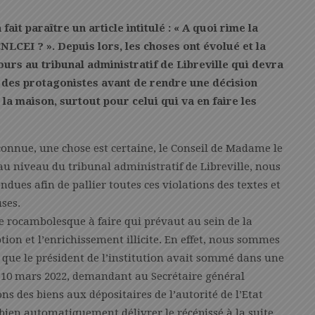
ait paraître un article intitulé : « A quoi rime la
NLCEI ? ». Depuis lors, les choses ont évolué et la
ours au tribunal administratif de Libreville qui devra
 des protagonistes avant de rendre une décision
a maison, surtout pour celui qui va en faire les
connue, une chose est certaine, le Conseil de Madame le
au niveau du tribunal administratif de Libreville, nous
ndues afin de pallier toutes ces violations des textes et
ses.
e rocambolesque à faire qui prévaut au sein de la
ion et l’enrichissement illicite. En effet, nous sommes
que le président de l’institution avait sommé dans une
 10 mars 2022, demandant au Secrétaire général
ions des biens aux dépositaires de l’autorité de l’Etat
bien automatiquement délivrer le récépissé à la suite