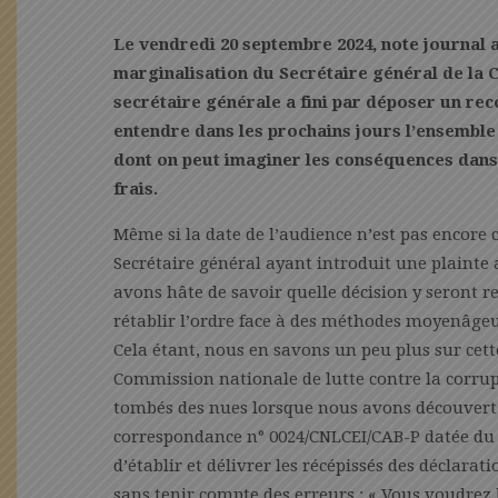
Le vendredi 20 septembre 2024, note journal a f
marginalisation du Secrétaire général de la C
secrétaire générale a fini par déposer un rec
entendre dans les prochains jours l’ensemble
dont on peut imaginer les conséquences dans l
frais.
Même si la date de l’audience n’est pas encore 
Secrétaire général ayant introduit une plainte 
avons hâte de savoir quelle décision y seront re
rétablir l’ordre face à des méthodes moyenâgeu
Cela étant, nous en savons un peu plus sur cett
Commission nationale de lutte contre la corrupt
tombés des nues lorsque nous avons découvert 
correspondance n° 0024/CNLCEI/CAB-P datée du
d’établir et délivrer les récépissés des déclarat
sans tenir compte des erreurs : « Vous voudrez 