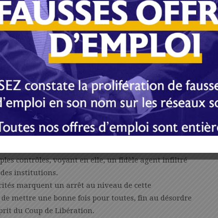
e courage, épaulé par un cabinet d’avocats, de
ions abracadabrantesques, les usurpations de fonctions
responsabilité financière, les auteurs de ces actes
ale afin de salir cette dernière, notamment en la faisant
lan professionnel, belliqueuse, irrespectueuse… Tous
 ancien Rapporteur général adjoint dans le bureau du
 vu les câbles d’alimentation en électricité de son
rès avoir vécu plusieurs péripéties et humiliations, un
ien plus graves que ce que l’on peut imaginer. D’où
dame le Secrétaire général ne seraient pas du goût de
les contrôles, voyant en elle, un fidèle agent infiltré
des institutions.
orités marquent un arrêt au niveau de cette
 de mettre une bonne fois pour toutes, fin au désordre
rit du Coup de Libération.