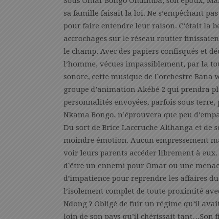
Sous Omar Bongo Ondimba, son époux, Marie
sa famille faisait la loi. Ne s’empêchant pas
pour faire entendre leur raison. C’était la be
accrochages sur le réseau routier finissaie
le champ. Avec des papiers confisqués et déc
l’homme, vécues impassiblement, par la to
sonore, cette musique de l’orchestre Bana
groupe d’animation Akébé 2 qui prendra plu
personnalités envoyées, parfois sous terre, 
Nkama Bongo, n’éprouvera que peu d’empat
Du sort de Brice Laccruche Alihanga et de s
moindre émotion. Aucun empressement man
voir leurs parents accéder librement à eux.
d’être un ennemi pour Omar ou une menace
d’impatience pour reprendre les affaires du
l’isolement complet de toute proximité ave
Ndong ? Obligé de fuir un régime qu’il avai
loin de son pays qu’il chérissait tant…Son fi