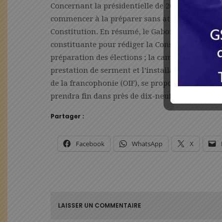
Concernant la présidentielle de 2025, c’est mai
commencer à la préparer sans attendre de conna
Constitution. En résumé, le Gabon va passer par
constituante pour rédiger la Constitution et le 
préparation des élections ; la campagne électora
prestation de serment et l’installation des élu
de la francophonie (OIF), se proposent d’accomp
prendra fin dans près de dix-neuf mois.
Partager :
Facebook
WhatsApp
X
LAISSER UN COMMENTAIRE