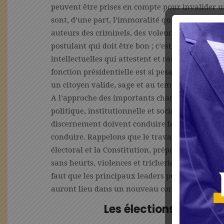
peuvent être prises en compte pour invalider u
sont, d’une part, l’immoralité qui se résume 
auteurs des criminels, des voleurs, des drogués e
postulant qui doit être bon ; c’est-à-dire qu’il 
intellectuelles qui attestent et rassurent sur 
fonction présidentielle est si pesante et exigean
un citoyen valide, sage et au tempérament cal
A l’approche des importants chantiers et évén
politique, institutionnelle et sociale du Gabon, 
discernement doivent conduire les organisateur
conduire. Rappelons que le travail consistera à 
électoral et la Constitution, préparer les élect
sans heurts, violences et tricheries. Si l’on ne 
faut que les principaux leaders politiques pense
auront lieu dans un nouveau contexte social et
Les élections se pré