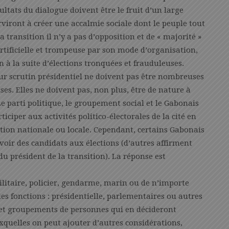
sultats du dialogue doivent être le fruit d’un large
erviront à créer une accalmie sociale dont le peuple tout
 transition il n’y a pas d’opposition et de « majorité »
artificielle et trompeuse par son mode d’organisation,
à la suite d’élections tronquées et frauduleuses.
utur scrutin présidentiel ne doivent pas être nombreuses
ses. Elles ne doivent pas, non plus, être de nature à
e parti politique, le groupement social et le Gabonais
ticiper aux activités politico-électorales de la cité en
ection nationale ou locale. Cependant, certains Gabonais
avoir des candidats aux élections (d’autres affirment
u président de la transition). La réponse est
itaire, policier, gendarme, marin ou de n’importe
es fonctions : présidentielle, parlementaires ou autres
 et groupements de personnes qui en décideront
xquelles on peut ajouter d’autres considérations,