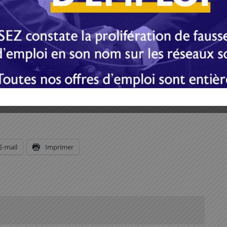
ntenant que les potentiels candidats doivent
ître les contenus du code électoral et de la
 le dialogue inclusif, la mise en place d’une
code électoral et leur adoption par référendum ; la
le ; les votes et leurs proclamations suivies de la
s. Des organisations, dont l’Organisation internationale
agner la transition qui est déjà en cours et qui
E-mail
Imprimer