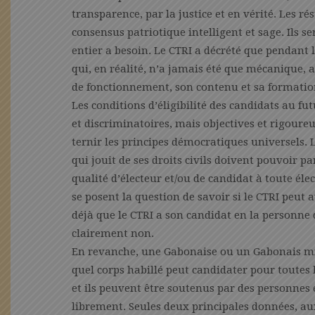
transparence, par la justice et en vérité. Les ré
consensus patriotique intelligent et sage. Ils s
entier a besoin. Le CTRI a décrété que pendant la
qui, en réalité, n’a jamais été que mécanique, 
de fonctionnement, son contenu et sa formation 
Les conditions d’éligibilité des candidats au f
et discriminatoires, mais objectives et rigoureu
ternir les principes démocratiques universels. L
qui jouit de ses droits civils doivent pouvoir par
qualité d’électeur et/ou de candidat à toute él
se posent la question de savoir si le CTRI peut 
déjà que le CTRI a son candidat en la personne d
clairement non.
En revanche, une Gabonaise ou un Gabonais mil
quel corps habillé peut candidater pour toutes l
et ils peuvent être soutenus par des personnes
librement. Seules deux principales données, au