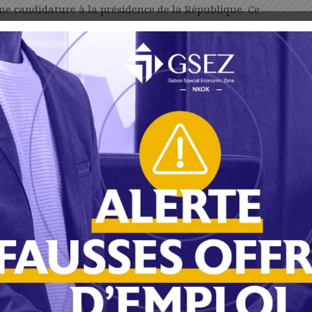
ne candidature à la présidence de la République. Ce
aux violations de bonnes mœurs qui auraient pour
t des pédophiles, et, d’autre part, l’état de santé du
dispose de toutes ses facultés physiques, mentales,
un bon et régulier fonctionnement de l’organisme. La
te qu’il est préférable qu’elle soit confiée et exercée par
me.
ements qui vont marquer la nouvelle configuration
la sérénité, la sagesse, la modération et le
s et les responsables qui auront la charge de les
encadrer le dialogue national inclusif, rédiger le code
ions générales et les proclamer en août 2025, ou avant,
parle plus actuellement d’opposition, de « majorité », il
nt et se préparent aux joutes électorales à venir qui
 sociologique.
parent longtemps à l’avance