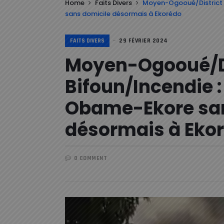
Home
Faits Divers
Moyen-Ogooué/District E
sans domicile désormais à Ekorédo
FAITS DIVERS
29 FÉVRIER 2024
Moyen-Ogooué/Di
Bifoun/Incendie :
Obame-Ekore san
désormais à Eko
0 COMMENT