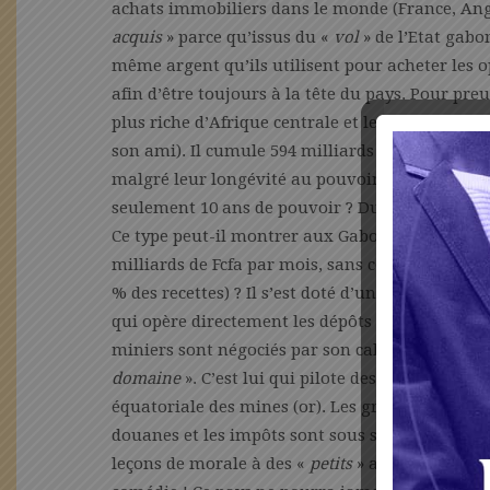
achats immobiliers dans le monde (France, Angl
acquis
» parce qu’issus du «
vol
» de l’Etat gabo
même argent qu’ils utilisent pour acheter les o
afin d’être toujours à la tête du pays. Pour pre
plus riche d’Afrique centrale et le deuxième su
son ami). Il cumule 594 milliards de Fcfa à lui
malgré leur longévité au pouvoir, ne sont rien 
seulement 10 ans de pouvoir ? Du pétrole gabo
Ce type peut-il montrer aux Gabonais le décret 
milliards de Fcfa par mois, sans compter les «
f
% des recettes) ? Il s’est doté d’une trésorerie 
qui opère directement les dépôts et virements d
miniers sont négociés par son cabinet. C’est le 
domaine
». C’est lui qui pilote des sociétés com
équatoriale des mines (or). Les grandes régies f
douanes et les impôts sont sous sa botte. Un p
leçons de morale à des «
petits
» apprentis voleu