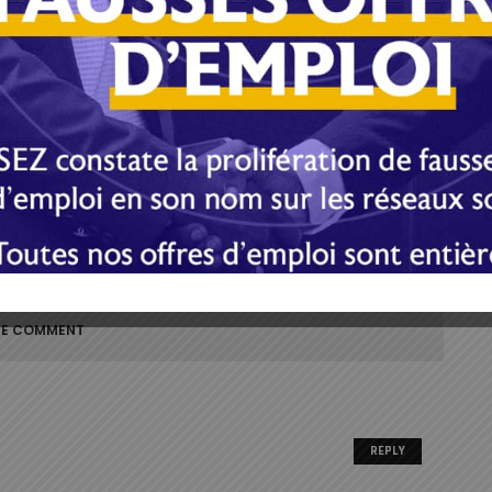
corruption des juges et les détournements des hauts
ra pas du sommet de l’Etat. Le départ au pouvoir du
 les Gabonais, comme la seule option pour redresser
et politiquement ce pays.
E-mail
Imprimer
E COMMENT
REPLY