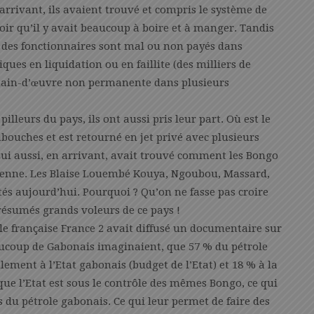
rrivant, ils avaient trouvé et compris le système de
voir qu’il y avait beaucoup à boire et à manger. Tandis
 des fonctionnaires sont mal ou non payés dans
ques en liquidation ou en faillite (des milliers de
main-d’œuvre non permanente dans plusieurs
lleurs du pays, ils ont aussi pris leur part. Où est le
ouches et est retourné en jet privé avec plusieurs
ui aussi, en arrivant, avait trouvé comment les Bongo
la sienne. Les Blaise Louembé Kouya, Ngoubou, Massard,
s aujourd’hui. Pourquoi ? Qu’on ne fasse pas croire
résumés grands voleurs de ce pays !
ale française France 2 avait diffusé un documentaire sur
aucoup de Gabonais imaginaient, que 57 % du pétrole
ement à l’Etat gabonais (budget de l’Etat) et 18 % à la
que l’Etat est sous le contrôle des mêmes Bongo, ce qui
s du pétrole gabonais. Ce qui leur permet de faire des