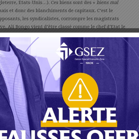
eterre, Etats-Unis…). Ces biens sont des «
biens mal
nais et donc des blanchiments de capitaux. C’est le
pposants, les syndicalistes, corrompre les magistrats
uve, Ali Bongo vient d’être classé comme le chef d’Etat le
r tout le continent derrière Mohamed VI (roi du Maroc,
 seul. Les Paul Biya, Obiang Nguema, Sassou Nguesso,
devant Ali Bongo. D’où lui vient autant d’argent en
nais.
sur son salaire ? Combien gagne-t-il par mois ? 1 ou 2
onds politiques
» que le ministère du Pétrole lui verse (5
spéciale des armées et de la présidence de la République
’argent à son propre compte. Les contrats pétroliers et
rôle du directeur de cabinet adjoint de gérer ce «
me la Société nationale du pétrole (Goc), la Société
inancières comme le budget, le trésor et surtout les
résident-commerçant de cet acabit peut-il donner des
rs qu’il pourchasse aujourd’hui ? Non, trêve de