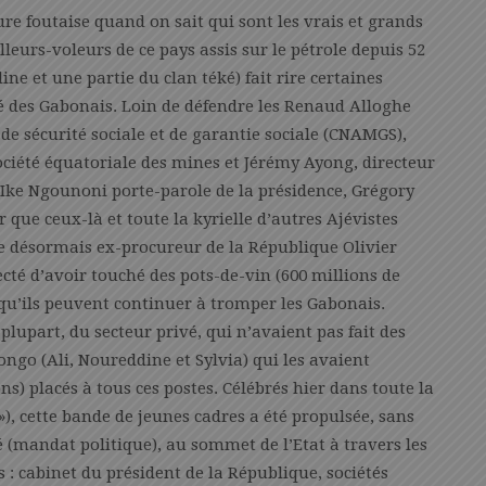
ure foutaise quand on sait qui sont les vrais et grands
lleurs-voleurs de ce pays assis sur le pétrole depuis 52
ne et une partie du clan téké) fait rire certaines
té des Gabonais. Loin de défendre les Renaud Alloghe
 de sécurité sociale et de garantie sociale (CNAMGS),
ociété équatoriale des mines et Jérémy Ayong, directeur
Ike Ngounoni porte-parole de la présidence, Grégory
que ceux-là et toute la kyrielle d’autres Ajévistes
e désormais ex-procureur de la République Olivier
té d’avoir touché des pots-de-vin (600 millions de
t qu’ils peuvent continuer à tromper les Gabonais.
plupart, du secteur privé, qui n’avaient pas fait des
ongo (Ali, Noureddine et Sylvia) qui les avaient
 placés à tous ces postes. Célébrés hier dans toute la
»), cette bande de jeunes cadres a été propulsée, sans
é (mandat politique), au sommet de l’Etat à travers les
s : cabinet du président de la République, sociétés