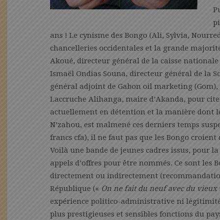
P
pi
ans ! Le cynisme des Bongo (Ali, Sylvia, Nourredi
chancelleries occidentales et la grande majori
Akoué, directeur général de la caisse nationale
Ismaël Ondias Souna, directeur général de la S
général adjoint de Gabon oil marketing (Gom), 
Laccruche Alihanga, maire d’Akanda, pour citer 
actuellement en détention et la manière dont l
N’zahou, est malmené ces derniers temps suspec
francs cfa), il ne faut pas que les Bongo croien
Voilà une bande de jeunes cadres issus, pour la 
appels d’offres pour être nommés. Ce sont les B
directement ou indirectement (recommandations)
République («
On ne fait du neuf avec du vieux
expérience politico-administrative ni légitimit
plus prestigieuses et sensibles fonctions du pay