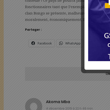
comédie ! Ce pays ne pourra jamais enrayer la 
fonctionnaires tant que l’exemplarité ne viend
clan Bongo se présente, malheureusement pour
moralement, économiquement, financièrement 
Partager :
Facebook
WhatsApp
X
ON
Akoma Mba
4 décembre 2019 à 22 h 48 min