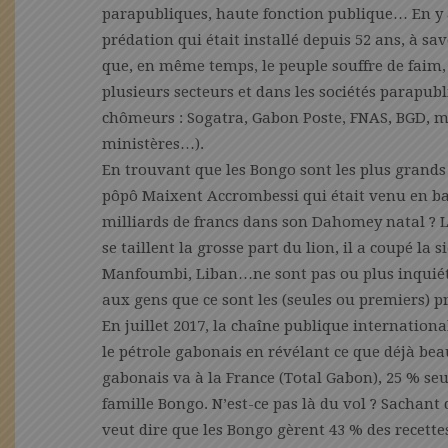
parapubliques, haute fonction publique… En y a
prédation qui était installé depuis 52 ans, à sa
que, en même temps, le peuple souffre de faim,
plusieurs secteurs et dans les sociétés parapubli
chômeurs : Sogatra, Gabon Poste, FNAS, BGD, 
ministères…).
En trouvant que les Bongo sont les plus grands pi
pôpô Maixent Accrombessi qui était venu en bab
milliards de francs dans son Dahomey natal ? L
se taillent la grosse part du lion, il a coupé 
Manfoumbi, Liban…ne sont pas ou plus inquiété
aux gens que ce sont les (seules ou premiers) p
En juillet 2017, la chaîne publique internation
le pétrole gabonais en révélant ce que déjà be
gabonais va à la France (Total Gabon), 25 % seul
famille Bongo. N’est-ce pas là du vol ? Sachant 
veut dire que les Bongo gèrent 43 % des recette