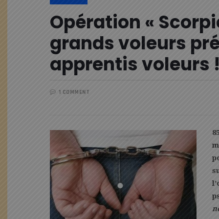
Opération « Scorpi
grands voleurs pré
apprentis voleurs 
1 COMMENT
8
m
p
s
l
p
n