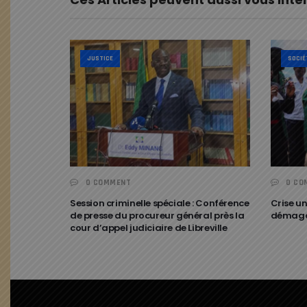
JUSTICE
SOCIÉ
0 COMMENT
0 CO
Session criminelle spéciale : Conférence
Crise un
de presse du procureur général près la
démago
cour d’appel judiciaire de Libreville