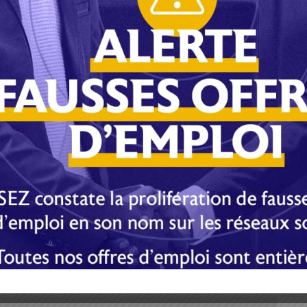
est très élevé. Mieux que de calculer les chiffres, il
le Gabon, de le diviser par le nombre d’habitants, puis de
savoir à quel niveau se situe le Gabon dans les dépenses
nitaire, du succès et de la place occupée par notre pays
montant que cela a coûté par personne physique ou morale
autres pays, à l’exemple du Cameroun à côté, du Bénin
 très peu confiné en termes de délais. De ce calcul
e en cause ou de conforter la stratégie du
9.
E-mail
Imprimer