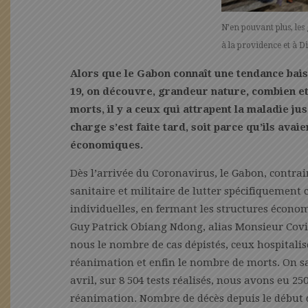
N’en pouvant plus, les
à la providence et à Di
Alors que le Gabon connaît une tendance bais
19, on découvre, grandeur nature, combien e
morts, il y a ceux qui attrapent la maladie ju
charge s’est faite tard, soit parce qu’ils ava
économiques.
Dès l’arrivée du Coronavirus, le Gabon, contrair
sanitaire et militaire de lutter spécifiquement
individuelles, en fermant les structures économi
Guy Patrick Obiang Ndong, alias Monsieur Cov
nous le nombre de cas dépistés, ceux hospitali
réanimation et enfin le nombre de morts. On sa
avril, sur 8 504 tests réalisés, nous avons eu 2
réanimation. Nombre de décès depuis le début d