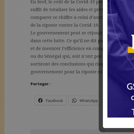
En bref, le coût de la Covid-19 pour un Gabonais 
suffit de totaliser les aides et prêts reçus par 
comparer ce chiffre à celui d’autres pays pour 
de la riposte contre la Covid-19.
Le gouvernement peut se réjouir, sur le plan sa
dans cette lutte. Ce qu’il ne dit pas, c’est le 
et de mesurer l’efficience en comparaison à d’
ou du Sénégal qui, soit n’ont pas confiné ou ont
sortiront des conclusions qui risquent de mettr
gouvernement pour la riposte contre la Covid-1
Partager :
Facebook
WhatsApp
X