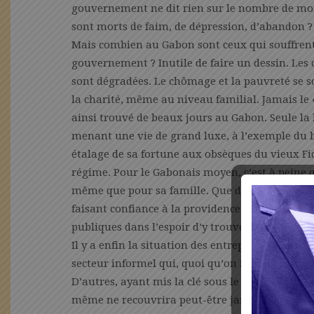
gouvernement ne dit rien sur le nombre de mo
sont morts de faim, de dépression, d’abandon ?
Mais combien au Gabon sont ceux qui souffrent
gouvernement ? Inutile de faire un dessin. Les 
sont dégradées. Le chômage et la pauvreté se son
la charité, même au niveau familial. Jamais le
ainsi trouvé de beaux jours au Gabon. Seule la 
menant une vie de grand luxe, à l’exemple du b
étalage de sa fortune aux obsèques du vieux Fid
régime. Pour le Gabonais moyen, c’est à peine qu
même que pour sa famille. Que dire du Gabonais 
faisant confiance à la providence. Il y en a mêm
publiques dans l’espoir d’y trouver la pitance 
Il y a enfin la situation des entreprises, nota
secteur informel qui, quoi qu’on fasse, ne retr
D’autres, ayant mis la clé sous le paillasson, n
même ne recouvrira peut-être jamais sa fiscalit