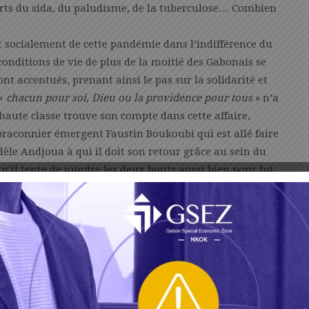
rts du sida, du paludisme, de la tuberculose… Combien
 socialement de cette pandémie dans l’indifférence du
conditions de vie de plus de la moitié des Gabonais se
t accentués, prenant ainsi le pas sur la solidarité et
 «
chacun pour soi, Dieu ou la providence pour tous
» n’a
haute classe trouve son compte dans cette affaire,
raconnier émergent Faustin Boukoubi qui est allé faire
èle Andjoua à qui il doit son retour grâce au sein du
’il tente de joindre les deux bouts aussi bien pour lui-
d’en bas ? Il tente de survivre au jour le jour en
e qui sont obligés d’aller fouiller les décharges
pour eux-mêmes et leurs enfants.
mment des PME-PMI et tous les petits opérateurs du
ouveront jamais leur santé financière d’avant Covid-19.
e rouvriront plus jamais, faute de moyens. L’Etat lui-
é des années ante-Covid, sinon, très difficilement.