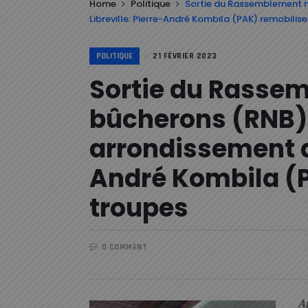
Home
Politique
Sortie du Rassemblement 
Libreville: Pierre-André Kombila (PAK) remobilis
POLITIQUE
21 FÉVRIER 2023
Sortie du Rasse
bûcherons (RNB)
arrondissement de
André Kombila (P
troupes
0 COMMENT
A