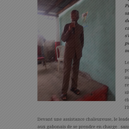
P
sa
d
ca
s’
po
n
Le
po
mo
re
si
él
l’
Devant une assistance chaleureuse, le lea
aux gabonais de se prendre en charge sans a