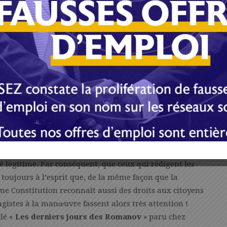
au point de lire des mots qui sont totalement étrangers
moins sûr. Seules les conclusions d’une commission
écision sur cette situation inquiétante et dangereuse
hypothèse ou dans la deuxième, la situation du
iée dans le souci de protéger le Gabon d’abord des
s et des mères de famille d’« irresponsables » en plein
ble et indigne d’un président de la République. Traiter
année, des enseignants et des fonctionnaires divers qui
table.
ets et encore moins des animaux. Il y a belle lurette
ces du monde. Au Gabon, jusqu’à preuve du contraire,
é légitime. Par conséquent, que ceux qui rédigent les
toujours à l’esprit que, de la même façon que la
me Constitution reconnaît aussi des droits aux citoyens
agistes à la manœuvre fassent alors très attention !
ulé «
Les derniers jours des Romanov
» paru chez