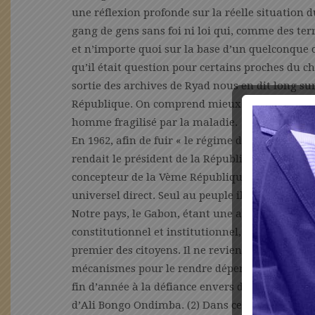
une réflexion profonde sur la réelle situation du
gang de gens sans foi ni loi qui, comme des terr
et n’importe quoi sur la base d’un quelconqu
qu’il était question pour certains proches du che
sortie des archives de Ryad nous en dit long su
République. On comprend mieux l’influence qui 
homme fragilisé par la maladie.
En 1962, afin de fuir « le régime des partis » qui
rendait le président de la République dépendant 
concepteur de la Vème République, avait propos
universel direct. Seul au peuple il devait rendr
Notre pays, le Gabon, étant une ancienne colonie
constitutionnel et institutionnel, a, de fait, ad
premier des citoyens. Il ne revient donc pas à 
mécanismes pour le rendre dépendant ou faire d
fin d’année à la défiance envers des décisions 
d’Ali Bongo Ondimba. (2) Dans ce changement 