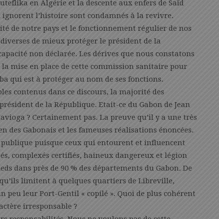
uteflika en Algérie et la descente aux enfers de Saïd
i ignorent l’histoire sont condamnés à la revivre.
lité de notre pays et le fonctionnement régulier de nos
s diverses de mieux protéger le président de la
apacité non déclarée. Les dérives que nous constatons
à la mise en place de cette commission sanitaire pour
ba qui est à protéger au nom de ses fonctions.
les contenus dans ce discours, la majorité des
président de la République. Etait-ce du Gabon de Jean
vioga ? Certainement pas. La preuve qu’il y a une très
en des Gabonais et les fameuses réalisations énoncées.
n publique puisque ceux qui entourent et influencent
ntés, complexés certifiés, haineux dangereux et légion
pieds dans près de 90 % des départements du Gabon. De
qu’ils limitent à quelques quartiers de Libreville,
n peu leur Port-Gentil « copilé ». Quoi de plus cohérent
ractère irresponsable ?