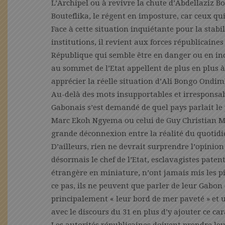
L’Archipel ou à revivre la chute d’Abdellaziz Bo
Bouteflika, le régent en imposture, car ceux qu
Face à cette situation inquiétante pour la stabi
institutions, il revient aux forces républicaine
République qui semble être en danger ou en inc
au sommet de l’Etat appellent de plus en plus 
apprécier la réelle situation d’Ali Bongo Ondim
Au-delà des mots insupportables et irresponsab
Gabonais s’est demandé de quel pays parlait le 
Marc Ekoh Ngyema ou celui de Guy Christian Ma
grande déconnexion entre la réalité du quotidi
D’ailleurs, rien ne devrait surprendre l’opinio
désormais le chef de l’Etat, esclavagistes pate
étrangère en miniature, n’ont jamais mis les 
ce pas, ils ne peuvent que parler de leur Gabon 
principalement « leur bord de mer paveté » et u
avec le discours du 31 en plus d’y ajouter ce ca