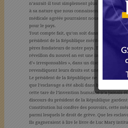
n’aurait-il tout simplement plus toute sa tête 
à sa nature que nous connaissons ? Rien n’est 
médicale agréée pourraient nous situer avec pr
pour le pays.
Tout compte fait, qu’on soit dans la première 
président de la République mérite d’être appréc
pères fondateurs de notre pays. Traiter des père
réveillon du nouvel an est une injure inaccepta
d’« irresponsables », dans un discours de fin d’
revendiquent leurs droits est une injure regret
Le président de la République ne gère ni des suj
que l’esclavage a été aboli dans bien des espa
cette tare de l’invention humaine n’a jamais ét
discours du président de la République gardent 
Constitution lui confère des pouvoirs, cette mê
parmi lesquels le droit de grève. Que les esclav
Ils gagneraient à lire le livre de Luc Mary intit