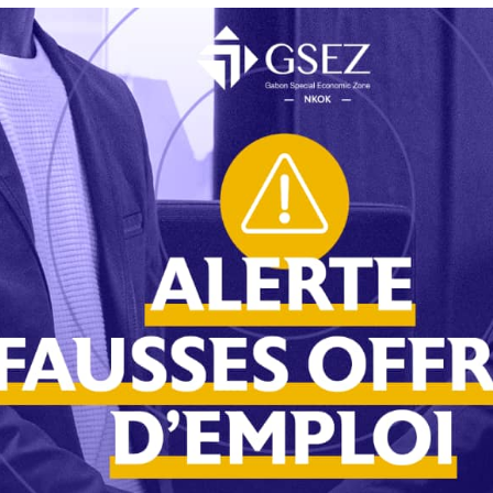
 suite du processus qui a débuté, il y a quelques mois,
d, en passant par le récent Dialogue national inclusif
 de revenir sur l’interview que Laurence Ndong,
as, a accordé à Sébastien Németh, correspondant de
transmis aux sectoriels et ce qui doit être transformé en
ne constituante qui va donc se charger de rédiger une
rendum. Donc tout ce qui va sortir du Dialogue national
du possible…
», a déclaré Laurence Ndong, porte-parole
ces reformes vont être mises en place avant la fin de la
 de travailler à construire le Gabon pas seulement