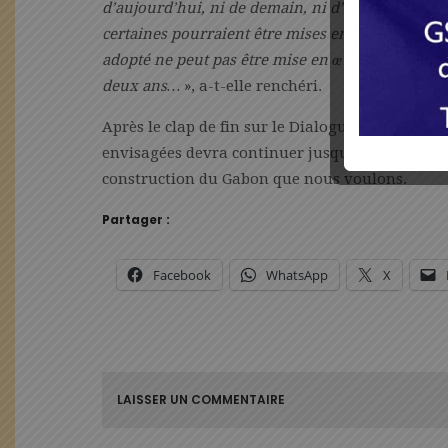
d’aujourd’hui, ni de demain, ni d’après-demain, 
certaines pourraient être mises en œuvre là pend
adopté ne peut pas être mise en œuvre, déjà là on
deux ans…
», a-t-elle renchéri.
Après le clap de fin sur le Dialogue national in
envisagées devra continuer jusqu’au référend
construction du Gabon que nous voulons.
Partager :
Facebook
WhatsApp
X
LAISSER UN COMMENTAIRE