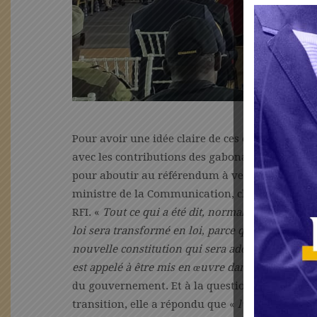
Pour avoir une idée claire de ces étapes et de la
avec les contributions des gabonais de tout bor
pour aboutir au référendum à venir, il importe
ministre de la Communication, chargé des Médi
RFI. «
Tout ce qui a été dit, normalement va être 
loi sera transformé en loi, parce qu’il y aura u
nouvelle constitution qui sera adoptée par réfé
est appelé à être mis en œuvre dans la mesure 
du gouvernement. Et à la question de savoir si 
transition, elle a répondu que «
l’objectif était