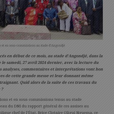
s et en sous-commissions au stade d’Angondjé
ncés en début de ce mois, au stade d’Angondjé, dans la
e samedi, 27 avril 2024 dernier, avec la lecture du
les analyses, commentaires et interprétations vont bon
ues de cette grande messe et leur donnant même
traignant. Quid alors de la suite de ces travaux du
 ?
sions et en sous-commissions tenus au stade
reau du DNI du rapport général de ces assises au
blique chef de l’État, Brice Clotaire Oligui Nguema, ce