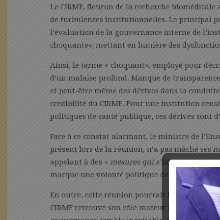
Le CIRMF, fleuron de la recherche biomédicale 
de turbulences institutionnelles. Le principal po
l’évaluation de la gouvernance interne de l’ins
choquante», mettant en lumière des dysfoncti
Ainsi, le terme « choquant», employé pour décr
d’un malaise profond. Manque de transparence d
et peut-être même des dérives dans la conduite
crédibilité du CIRMF. Pour une institution censé
politiques de santé publique, ces dérives sont 
Face à ce constat alarmant, le ministre de l’
présent lors de la réunion, n’a pas mâché ses mo
appelant à des
« mesures qui s’imposent »
pour 
marque une volonté politique de restaurer la r
En outre, cette réunion pourrait bien être le p
CIRMF retrouve son rôle moteur dans la recher