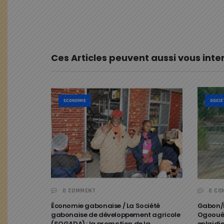
Ces Articles peuvent aussi vous inte
ECONOMIE
SOCIÉ
0 COMMENT
0 CO
Économie gabonaise / La Société
Gabon/
gabonaise de développement agricole
Ogooué/
(SOGADA) : la promotion de la
enlaidie