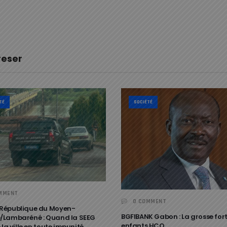
reser
TÉ
SOCIÉTÉ
MMENT
0 COMMENT
République du Moyen-
BGFIBANK Gabon : La grosse for
Lambaréné : Quand la SEEG
enfants HCO
 la ville en toute impunité