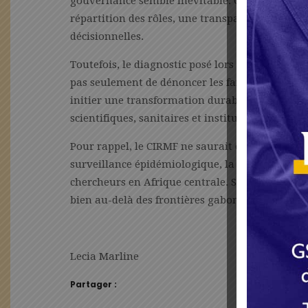
gouvernance semble inévitable. Cela implique u
répartition des rôles, une transparence accrue,
décisionnelles.
Toutefois, le diagnostic posé lors du conseil d’
pas seulement de dénoncer les failles de gouve
initier une transformation durable. Le CIRMF a
scientifiques, sanitaires et institutionnels qui l
Pour rappel, le CIRMF ne saurait être une simple
surveillance épidémiologique, la recherche sur 
chercheurs en Afrique centrale. Son affaiblisse
bien au-delà des frontières gabonaises.
Lecia Marline
Partager :