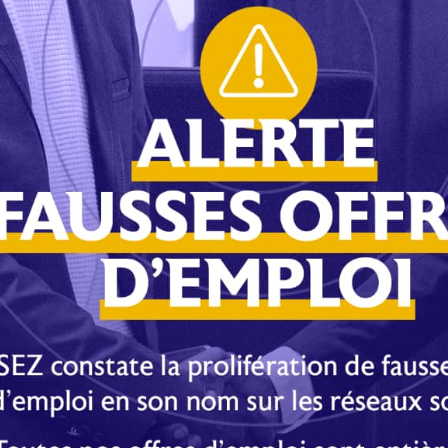
ne clarification des responsabilités, une meilleure
 ainsi qu’un contrôle plus rigoureux des instances
administration agit comme un électrochoc. Il ne s’agit
rnance, mais bien de saisir cette opportunité pour
 besoin d’un nouveau souffle à la hauteur des défis
’attendent.
 institution parmi d’autres. Il joue un rôle clé dans la
les maladies infectieuses, et la formation de
ment structurel pourrait donc avoir des répercussions