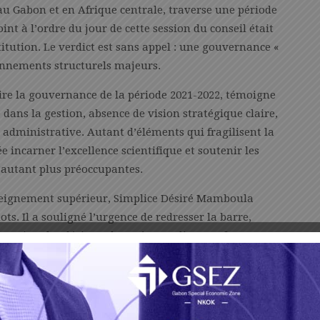
au Gabon et en Afrique centrale, traverse une période
int à l’ordre du jour de cette session du conseil était
titution. Le verdict est sans appel : une gouvernance «
onnements structurels majeurs.
ire la gouvernance de la période 2021-2022, témoigne
ans la gestion, absence de vision stratégique claire,
 administrative. Autant d’éléments qui fragilisent la
e incarner l’excellence scientifique et soutenir les
d’autant plus préoccupantes.
Enseignement supérieur, Simplice Désiré Mamboula
ts. Il a souligné l’urgence de redresser la barre,
corriger les dérives observées. Ce discours ferme
igueur dans la gestion du CIRMF.
oint de départ d’une réforme en profondeur. Pour que le
che médicale, une révision de ses mécanismes de