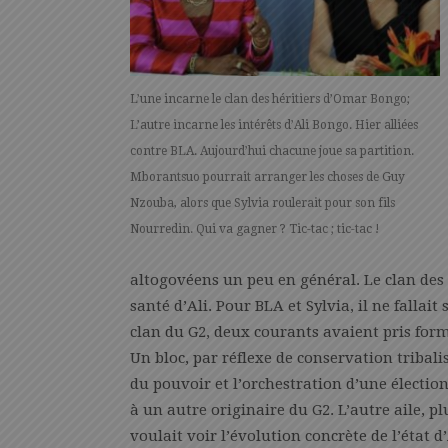
L’une incarne le clan des héritiers d’Omar Bongo;
L’autre incarne les intérêts d’Ali Bongo. Hier alliées
contre BLA. Aujourd’hui chacune joue sa partition.
Mborantsuo pourrait arranger les choses de Guy
Nzouba, alors que Sylvia roulerait pour son fils
Nourredin. Qui va gagner ? Tic-tac ; tic-tac !
altogovéens un peu en général. Le clan des B
santé d’Ali. Pour BLA et Sylvia, il ne fallai
clan du G2, deux courants avaient pris form
Un bloc, par réflexe de conservation tribal
du pouvoir et l’orchestration d’une électio
à un autre originaire du G2. L’autre aile,
voulait voir l’évolution concrète de l’état 