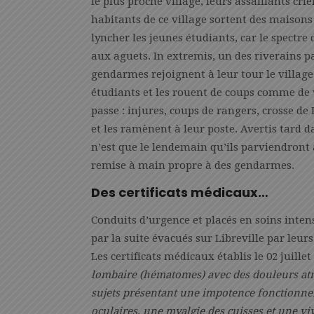
le plus proche village, leurs assaillants cri
habitants de ce village sortent des maison
lyncher les jeunes étudiants, car le spectre
aux aguets. In extremis, un des riverains pa
gendarmes rejoignent à leur tour le village.
étudiants et les rouent de coups comme de v
passe : injures, coups de rangers, crosse de
et les ramènent à leur poste. Avertis tard da
n’est que le lendemain qu’ils parviendront 
remise à main propre à des gendarmes.
Des certificats médicaux…
Conduits d’urgence et placés en soins inten
par la suite évacués sur Libreville par leu
Les certificats médicaux établis le 02 juille
lombaire (hématomes) avec des douleurs atro
sujets présentant une impotence fonctionnel
oculaires, une myalgie des cuisses et une v