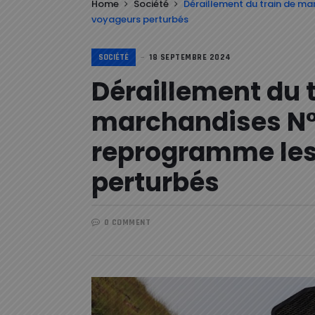
Home
Société
Déraillement du train de m
voyageurs perturbés
SOCIÉTÉ
18 SEPTEMBRE 2024
Déraillement du t
marchandises N
reprogramme les
perturbés
0 COMMENT