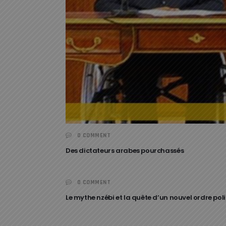
0 COMMENT
Des dictateurs arabes pourchassés
0 COMMENT
CULTURE
Le mythe nzébi et la quête d’un nouvel ordre polit