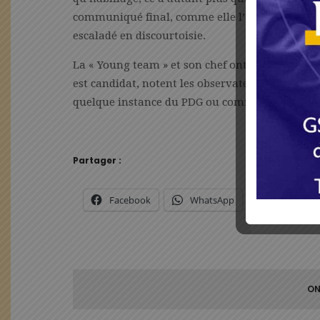
communiqué final, comme elle l’a eu sur la réd
escaladé en discourtoisie.
La « Young team » et son chef ont le regard rivé 
est candidat, notent les observateurs. La gest
quelque instance du PDG ou commission, mais par 
Partager :
Facebook
WhatsApp
X
ON