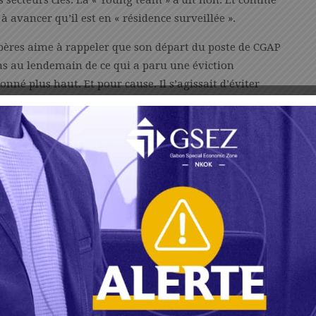
 secteurs clés. La « Young team » a dit non. Et comme
à avancer qu’il est en « résidence surveillée ».
ubères aime à rappeler que son départ du poste de CGAP
ons au lendemain de ce qui a paru une éviction
né plus haut. Et pour cause. Il s’agissait d’éviter
r sur le président bis. Pour ce faire, il a choisi de se
d’aucuns dans le milieu lui attribuent. A savoir : «
son
arfois mieux de le gérer par « délégation ». Que les gens
oi, le prince héritier
. » Et il a « carte blanche » sur tout.
ois de décembre dernier, où la « Young team », via le
ce héritier, a défié la Cour constitutionnelle au sujet
devant le fait accompli. Elle a déclenché une guerre
es ministres du 3 janvier improvisé où la raison d’être
ant modification et suppression de certaines mesures de
agation de la Covid-19 (…). Le reste n’était
ères ont la haute main sur la rédaction du