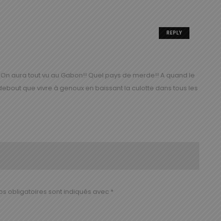
REPLY
 On aura tout vu au Gabon!! Quel pays de merde!! A quand le
debout que vivre à genoux en baissant la culotte dans tous les
s obligatoires sont indiqués avec
*