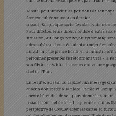
dans le bureau de son père et, par la suite, chaq
Ainsi il peut infléchir les positions de son papa 
être consultée souvent en dernier
ressort. En quelque sorte, les observateurs n’hés
Pour illustrer leurs dires, nombre d’entre eux 
situation, Ali Bongo renvoyait systématiquem
ados pubères. Il en a été ainsi au sujet des subv
aurait lancé le prince héritier au ministre bri
personnes présentes se retournant vers « le Pa
son fils à Lee White. D’aucuns ont vu une guég
chef de l’Etat.
En réalité, au sein du cabinet, un message clair e
chacun doit rester à sa place. Et mieux, lorsqu
encore l’étendue de son pouvoir sur le remani
ressort, son chef de file et la première dame, 
perspective de 6bouleverser les cartes et surt