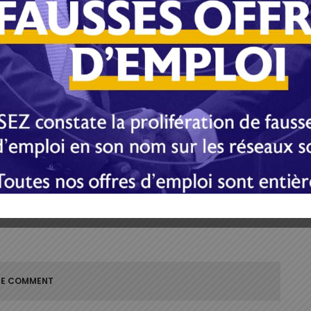
action du discours des vœux à la nation où Ali Bongo a
sur l’avenir. Et sur les élections à venir si Ali Bongo
ion de sa campagne ne sera assurée nullement par
le « fils ». C’est déjà acté et ce sera comme tel.
E-mail
Imprimer
E COMMENT