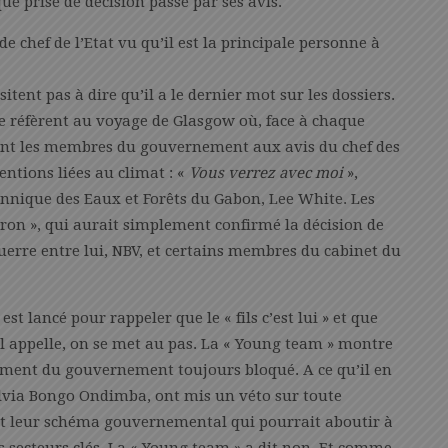
ue prise de décision passe par ses avis.
de chef de l’Etat vu qu’il est la principale personne à
itent pas à dire qu’il a le dernier mot sur les dossiers.
se réfèrent au voyage de Glasgow où, face à chaque
ent les membres du gouvernement aux avis du chef des
entions liées au climat : «
Vous verrez avec
moi
»,
tannique des Eaux et Forêts du Gabon, Lee White. Les
tron », qui aurait simplement confirmé la décision de
uerre entre lui, NBV, et certains membres du cabinet du
st lancé pour rappeler que le « fils c’est lui » et que
’il appelle, on se met au pas. La « Young team » montre
ement du gouvernement toujours bloqué. A ce qu’il en
Sylvia Bongo Ondimba, ont mis un véto sur toute
out leur schéma gouvernemental qui pourrait aboutir à