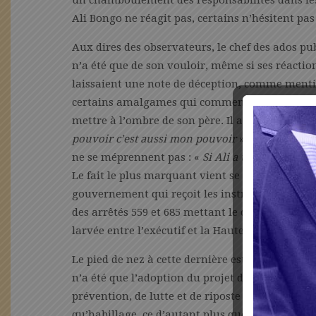
un chamboulement des responsabilités dans les
Ali Bongo ne réagit pas, certains n’hésitent pas 
Aux dires des observateurs, le chef des ados p
n’a été que de son vouloir, même si ses réacti
laissaient une note de déception, comme mention
certains amalgames qui commençaient à s’installe
mettre à l’ombre de son père. Il assume ce que 
pouvoir c’est aussi mon pouvoir
» et qu’il est p
ne se méprennent pas : «
Si Ali a un fils, c’est m
Le fait le plus marquant vient se dérouler au m
gouvernement qui reçoit les instructions du prin
des arrêtés 559 et 685 mettant le chef de l’Etat 
larvée entre l’exécutif et la Haute juridiction.
Le pied de nez à cette dernière est ce Conseil d
n’a été que l’adoption du projet de décret port
prévention, de lutte et de riposte contre la prop
qu’habillage, ce d’autant plus que les ados pub