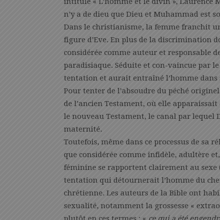
intitulé « L’homme et le divin », Laurence M
n’y a de dieu que Dieu et Muhammad est so
Dans le christianisme, la femme franchit u
figure d’Eve. En plus de la discrimination do
considérée comme auteur et responsable de
paradisiaque. Séduite et con-vaincue par le
tentation et aurait entraîné l’homme dans 
Pour tenter de l’absoudre du péché originel et
de l’ancien Testament, où elle apparaissai
le nouveau Testament, le canal par lequel 
maternité.
Toutefois, même dans ce processus de sa ré
que considérée comme infidèle, adultère et, 
féminine se rapportent clairement au sexe (
tentation qui détournerait l’homme du chemi
chrétienne. Les auteurs de la Bible ont hab
sexualité, notamment la grossesse « extraor
plutôt en ces termes : «
ce qui a été engendr