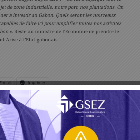
et de zone industrielle, notre port, nos plantations. On
uer à investir au Gabon. Quels seront les nouveaux
pables de faire ici pour amplifier toutes nos activités
abon
». Reste au ministre de l’Economie de prendre le
nt Arise à l’Etat gabonais.
E-mail
Imprimer