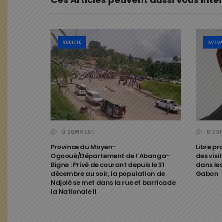
SOCIÉTÉ
ACTUA
0 COMMENT
0 CO
Province du Moyen-
Libre p
Ogooué/Département de l’Abanga-
des visi
Bigne : Privé de courant depuis le 31
dans le
décembre au soir, la population de
Gabon
Ndjolé se met dans la rue et barricade
la Nationale II