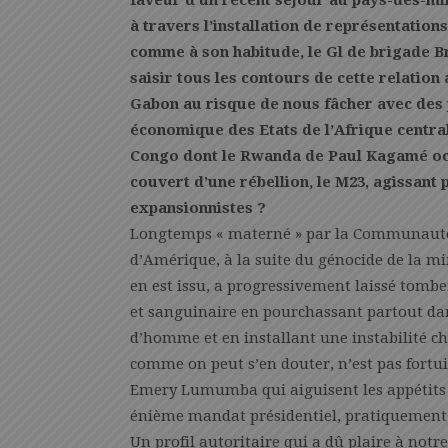
faveur d’un récent séjour au pays-des-mi
à travers l’installation de représentation
comme à son habitude, le Gl de brigade Br
saisir tous les contours de cette relation 
Gabon au risque de nous fâcher avec des
économique des Etats de l’Afrique centr
Congo dont le Rwanda de Paul Kagamé occu
couvert d’une rébellion, le M23, agissant 
expansionnistes ?
Longtemps « materné » par la Communauté i
d’Amérique, à la suite du génocide de la m
en est issu, a progressivement laissé tombe
et sanguinaire en pourchassant partout dan
d’homme et en installant une instabilité ch
comme on peut s’en douter, n’est pas fortuit
Emery Lumumba qui aiguisent les appétits d
énième mandat présidentiel, pratiquement 
Un profil autoritaire qui a dû plaire à notr