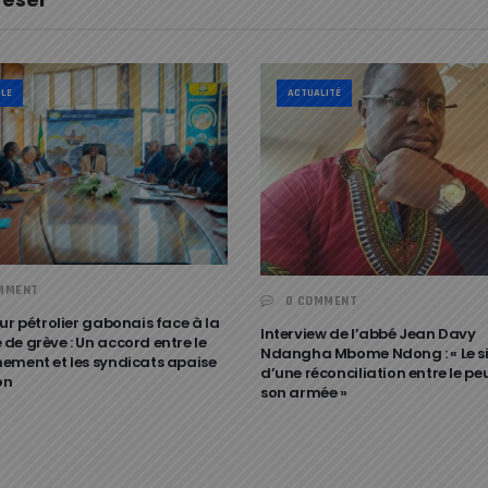
LE
ACTUALITÉ
MMENT
0 COMMENT
ur pétrolier gabonais face à la
Interview de l’abbé Jean Davy
de grève : Un accord entre le
Ndangha Mbome Ndong : « Le s
ement et les syndicats apaise
d’une réconciliation entre le pe
on
son armée »