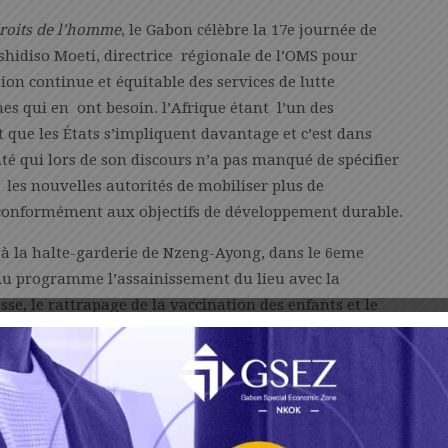
 droits de l’homme
, le Gabon célèbre la 17e journée de
shidiso Moeti, directrice régionale de l’OMS pour
tion continue et équitable des services de lutte
es qui en ont besoin. l’Afrique étant l’un des
t que les États s’impliquent davantage et c’est dans
anté qui lors de son discours n’a pas manqué de spécifier
 les nouvelles autorités de mobiliser plus de
 conformément aux objectifs de développement durable.
nt à la halte-garderie de Nzeng-Ayong, dans le 6eme
Au programme l’assainissement du lieu avec la
sse, le rattrapage de la vaccination des enfants et le
es questions de santé publique.