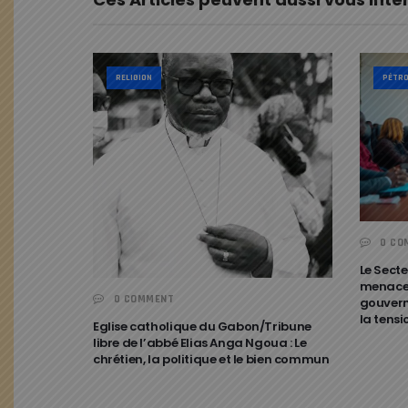
RELIGION
PÉTRO
0 CO
Le Secte
menace 
0 COMMENT
gouvern
la tensi
Eglise catholique du Gabon/Tribune
libre de l’abbé Elias Anga Ngoua : Le
chrétien, la politique et le bien commun