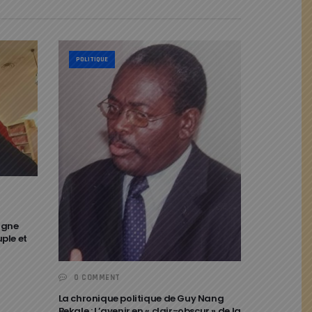
POLITIQUE
igne
uple et
0 COMMENT
La chronique politique de Guy Nang
Bekale : L’avenir en « clair-obscur » de la