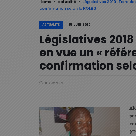
Home
Actualité
Législatives 2018 : Faire 
confirmation selon le ROLBG
ACTUALITÉ
15 JUIN 2018
Législatives 2018
en vue un « réfé
confirmation sel
0 COMMENT
Al
pr
en
(C