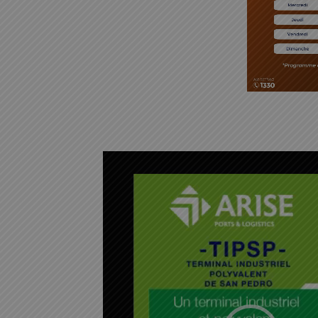
L
e
c
t
e
u
r
v