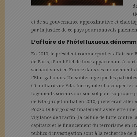
d
t
et de sa gouvernance approximative et chaotique
par la justice de ce pays pour mauvais paiemen
L’affaire de l’hôtel luxueux dénommé
En 2010, le président commerçant et affairiste
de Paris, d’un hôtel de luxe appartenant à la r
sachant suivi en France dans ses mouvements fin
l’Etat gabonais. Un subterfuge que les patriotes 
65 milliards de Fcfa. Incroyable et à couper le s
logements sociaux sur son sol pour sa propre p
de Fcfa (projet initial en 2010) préférerait aller 
Pozzo Di Borgo s’est finalement avéré être une
vigilance de Tracfin (la cellule de lutte contre
capitaux et le financement du terrorisme en Fra
publics d’investigation sont à la recherche de 