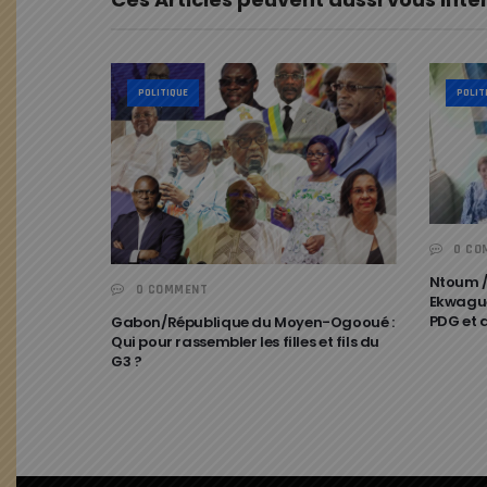
POLITIQUE
POLIT
0 CO
Ntoum /
0 COMMENT
Ekwague
PDG et 
Gabon/République du Moyen-Ogooué :
Qui pour rassembler les filles et fils du
G3 ?