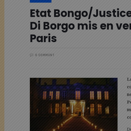
Etat Bongo/Justice
Di Borgo mis en ve
Paris
0 COMMENT
L
c
n
P
m
c
D