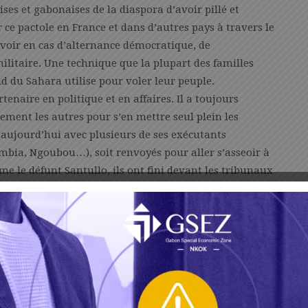
ises et gabonaises de la diaspora d’avoir pillé et
ce pactole en France et dans d’autres pays à travers le
voir en cas d’alternance démocratique, de
ilitaire. Une technique que la plupart des familles
d du Sahara utilise pour voler leur peuple.
enaire en politique et en affaires. Il a toujours
ivement les autres pour s’en mettre seul plein les
 aujourd’hui avec plusieurs de ses exécutants
gambia, Ngoubou…), soit renvoyés pour aller s’asseoir à
 le défunt Santullo, ils ont fini devant les tribunaux
ue jamais gagné un seul procès. Même dans les procès
e, où la justice lui appartient, il a du mal à fournir les
 doute ses anciens hommes de main à qui il reproche
érer à lui. L’Etat, qu’il prend pour sa propriété privée,
riculés ou achetés au nom de l’Etat mais derrière se
time Boa.