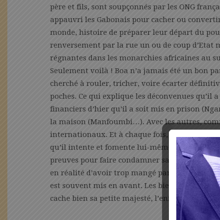
père et fils, sont soupçonnés par les ONG frança
appauvri les Gabonais pour cacher ou convertir 
monde, histoire de préparer leur départ du pou
renversement par la rue un ou de coup d’Etat m
régnantes dans les monarchies africaines au su
Seulement voilà ! Boa n’a jamais été un bon part
cherché à rouler, tricher, voire écarter définit
poches. Ce qui explique les déconvenues qu’il a
financiers d’hier qu’il a soit mis en prison (N
la maison (Manfoumbi…). Avec les autres, comme
internationaux. Et à chaque fois, il n’a presq
qu’il intente et fomente lui-même ici à Librevill
preuves pour faire condamner sans le moindre
en réalité d’avoir trop mangé parfois sans se réf
est souvent mis en avant. Les biens sont immat
cache bien sa petite majesté, l’enfant-roi illégi