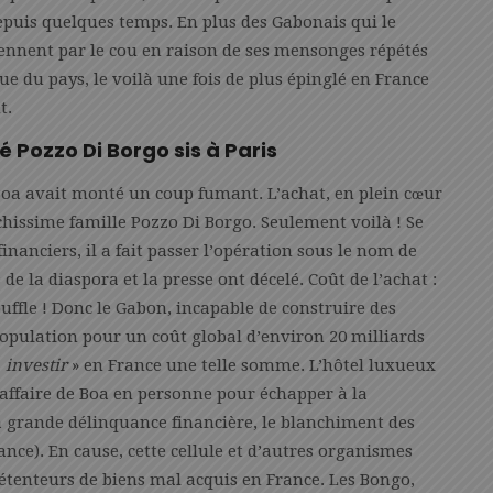
epuis quelques temps. En plus des Gabonais qui le
iennent par le cou en raison de ses mensonges répétés
 du pays, le voilà une fois de plus épinglé en France
t.
 Pozzo Di Borgo sis à Paris
 Boa avait monté un coup fumant. L’achat, en plein cœur
ichissime famille Pozzo Di Borgo. Seulement voilà ! Se
anciers, il a fait passer l’opération sous le nom de
de la diaspora et la presse ont décelé. Coût de l’achat :
ouffle ! Donc le Gabon, incapable de construire des
opulation pour un coût global d’environ 20 milliards
«
investir
» en France une telle somme. L’hôtel luxueux
 affaire de Boa en personne pour échapper à la
 la grande délinquance financière, le blanchiment des
nce). En cause, cette cellule et d’autres organismes
détenteurs de biens mal acquis en France. Les Bongo,