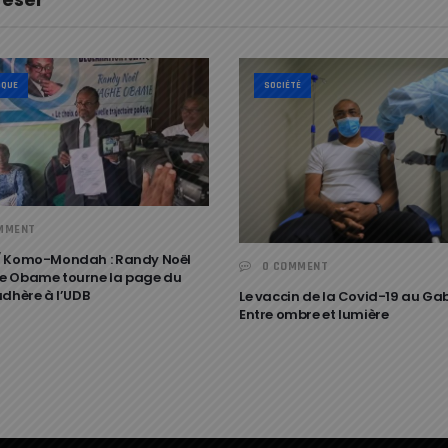
IQUE
SOCIÉTÉ
MMENT
 Komo-Mondah : Randy Noël
0 COMMENT
 Obame tourne la page du
adhère à l’UDB
Le vaccin de la Covid-19 au Gab
Entre ombre et lumière